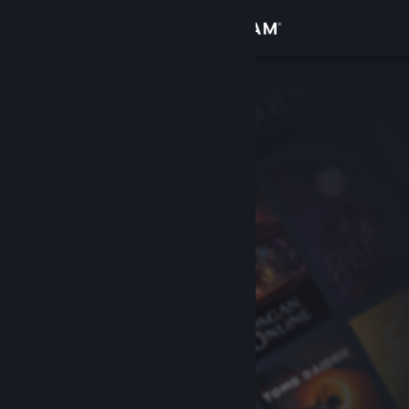
Bejelentkezés
Áruház
Közösség
Névjegy
Támogatás
Nyelvváltás
A Steam mobilalkalmazás beszerzése
Asztali weboldalra váltás