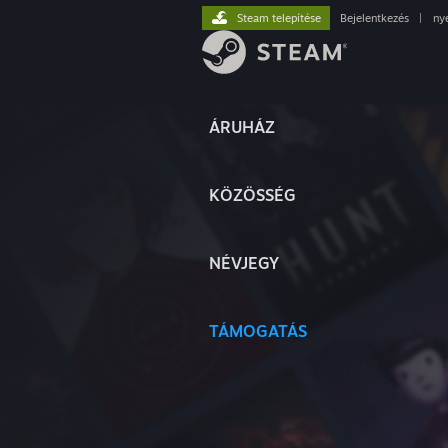
Steam telepítése
Bejelentkezés
|
ny
ÁRUHÁZ
KÖZÖSSÉG
NÉVJEGY
TÁMOGATÁS