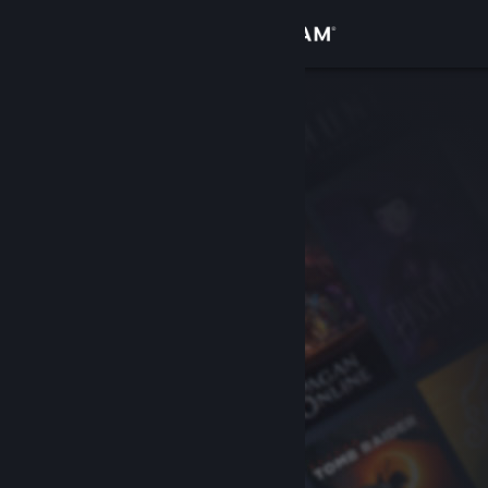
Bejelentkezés
Áruház
Közösség
Névjegy
Támogatás
Nyelvváltás
A Steam mobilalkalmazás beszerzése
Asztali weboldalra váltás