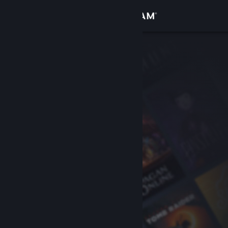
Bejelentkezés
Áruház
Közösség
Névjegy
Támogatás
Nyelvváltás
A Steam mobilalkalmazás beszerzése
Asztali weboldalra váltás