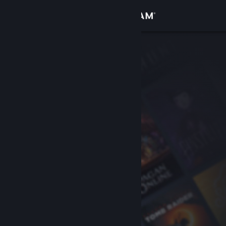
Bejelentkezés
Áruház
Közösség
Névjegy
Támogatás
Nyelvváltás
A Steam mobilalkalmazás beszerzése
Asztali weboldalra váltás