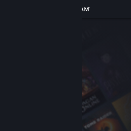
Bejelentkezés
Áruház
Közösség
Névjegy
Támogatás
Nyelvváltás
A Steam mobilalkalmazás beszerzése
Asztali weboldalra váltás