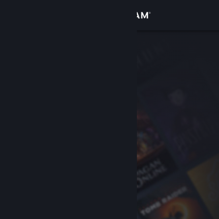
Bejelentkezés
Áruház
Közösség
Névjegy
Támogatás
Nyelvváltás
A Steam mobilalkalmazás beszerzése
Asztali weboldalra váltás