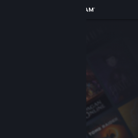
Bejelentkezés
Áruház
Közösség
Névjegy
Támogatás
Nyelvváltás
A Steam mobilalkalmazás beszerzése
Asztali weboldalra váltás