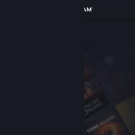
Bejelentkezés
Áruház
Közösség
Névjegy
Támogatás
Nyelvváltás
A Steam mobilalkalmazás beszerzése
Asztali weboldalra váltás