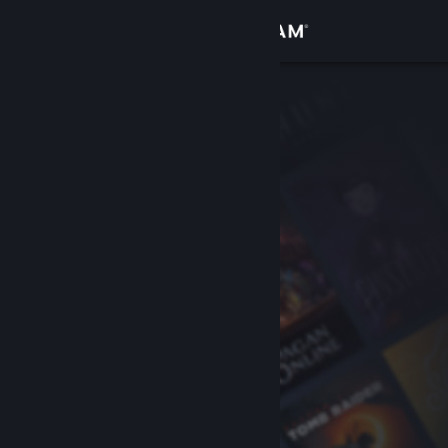
Bejelentkezés
Áruház
Közösség
Névjegy
Támogatás
Nyelvváltás
A Steam mobilalkalmazás beszerzése
Asztali weboldalra váltás