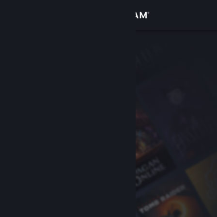
Bejelentkezés
Áruház
Közösség
Névjegy
Támogatás
Nyelvváltás
A Steam mobilalkalmazás beszerzése
Asztali weboldalra váltás