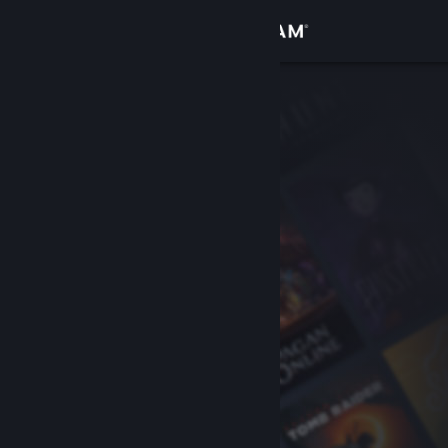
Bejelentkezés
Áruház
Közösség
Névjegy
Támogatás
Nyelvváltás
A Steam mobilalkalmazás beszerzése
Asztali weboldalra váltás