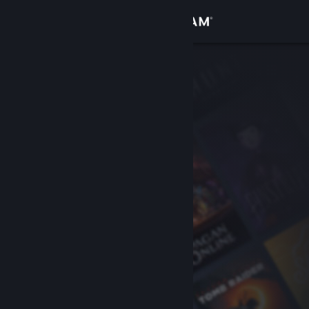
Bejelentkezés
Áruház
Közösség
Névjegy
Támogatás
Nyelvváltás
A Steam mobilalkalmazás beszerzése
Asztali weboldalra váltás