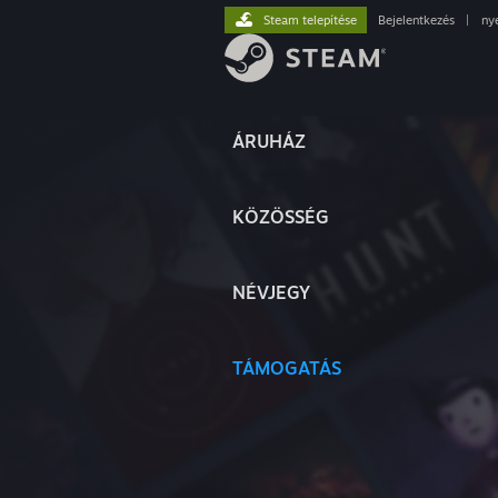
Steam telepítése
Bejelentkezés
|
ny
ÁRUHÁZ
KÖZÖSSÉG
NÉVJEGY
TÁMOGATÁS