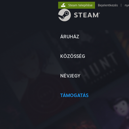
Steam telepítése
Bejelentkezés
|
ny
ÁRUHÁZ
KÖZÖSSÉG
NÉVJEGY
TÁMOGATÁS