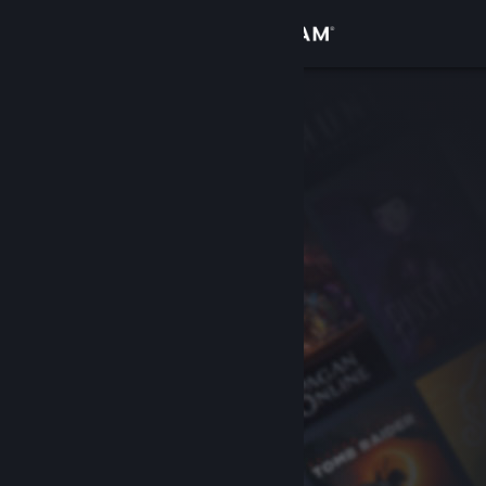
Bejelentkezés
Áruház
Közösség
Névjegy
Támogatás
Nyelvváltás
A Steam mobilalkalmazás beszerzése
Asztali weboldalra váltás