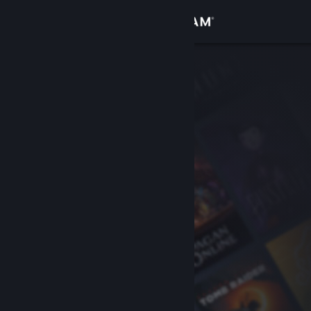
Bejelentkezés
Áruház
Közösség
Névjegy
Támogatás
Nyelvváltás
A Steam mobilalkalmazás beszerzése
Asztali weboldalra váltás