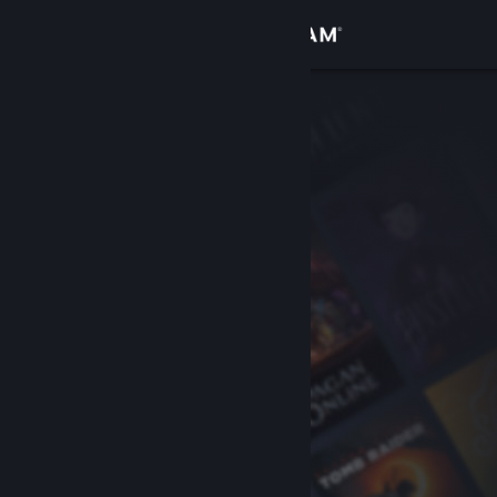
Bejelentkezés
Áruház
Közösség
Névjegy
Támogatás
Nyelvváltás
A Steam mobilalkalmazás beszerzése
Asztali weboldalra váltás