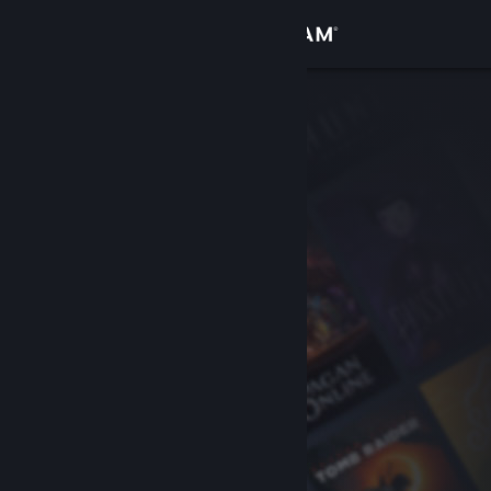
Bejelentkezés
Áruház
Közösség
Névjegy
Támogatás
Nyelvváltás
A Steam mobilalkalmazás beszerzése
Asztali weboldalra váltás