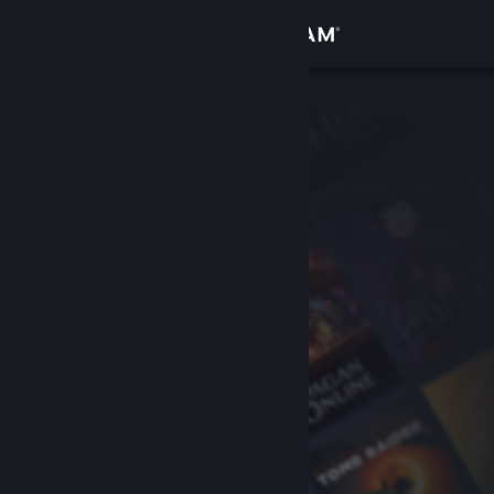
Bejelentkezés
Áruház
Közösség
Névjegy
Támogatás
Nyelvváltás
A Steam mobilalkalmazás beszerzése
Asztali weboldalra váltás