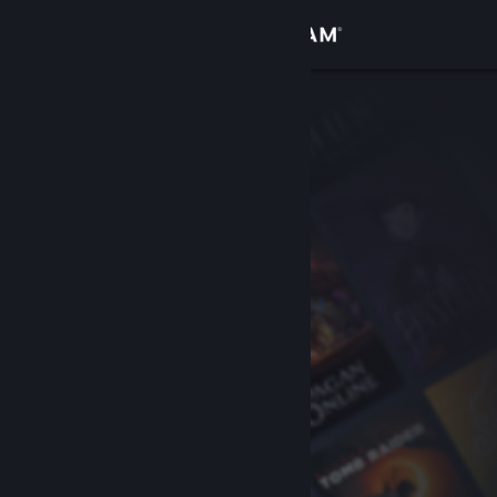
Bejelentkezés
Áruház
Közösség
Névjegy
Támogatás
Nyelvváltás
A Steam mobilalkalmazás beszerzése
Asztali weboldalra váltás