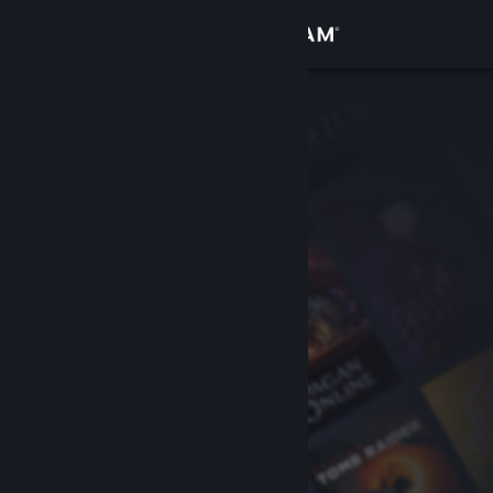
Bejelentkezés
Áruház
Közösség
Névjegy
Támogatás
Nyelvváltás
A Steam mobilalkalmazás beszerzése
Asztali weboldalra váltás