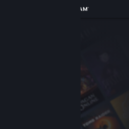
Bejelentkezés
Áruház
Közösség
Névjegy
Támogatás
Nyelvváltás
A Steam mobilalkalmazás beszerzése
Asztali weboldalra váltás