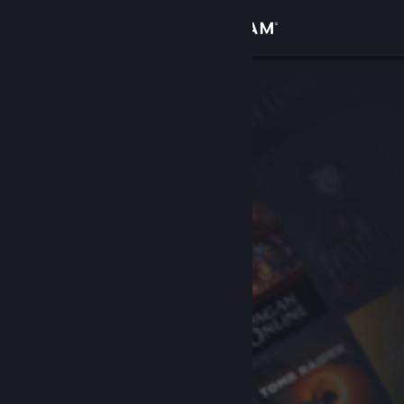
Bejelentkezés
Áruház
Közösség
Névjegy
Támogatás
Nyelvváltás
A Steam mobilalkalmazás beszerzése
Asztali weboldalra váltás