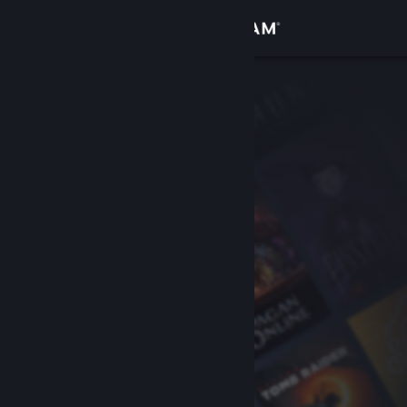
Bejelentkezés
Áruház
Közösség
Névjegy
Támogatás
Nyelvváltás
A Steam mobilalkalmazás beszerzése
Asztali weboldalra váltás