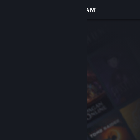
Bejelentkezés
Áruház
Közösség
Névjegy
Támogatás
Nyelvváltás
A Steam mobilalkalmazás beszerzése
Asztali weboldalra váltás