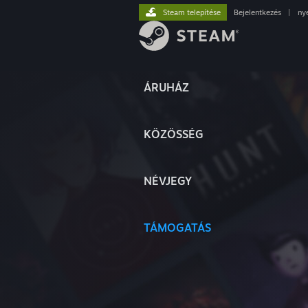
Steam telepítése
Bejelentkezés
|
ny
ÁRUHÁZ
KÖZÖSSÉG
NÉVJEGY
TÁMOGATÁS