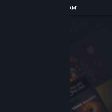
Bejelentkezés
Áruház
Közösség
Névjegy
Támogatás
Nyelvváltás
A Steam mobilalkalmazás beszerzése
Asztali weboldalra váltás