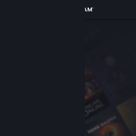
Bejelentkezés
Áruház
Közösség
Névjegy
Támogatás
Nyelvváltás
A Steam mobilalkalmazás beszerzése
Asztali weboldalra váltás