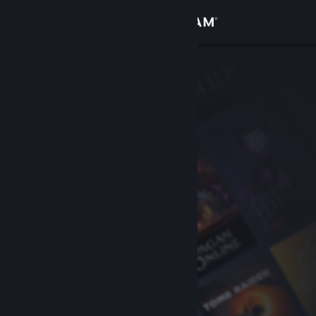
Bejelentkezés
Áruház
Közösség
Névjegy
Támogatás
Nyelvváltás
A Steam mobilalkalmazás beszerzése
Asztali weboldalra váltás