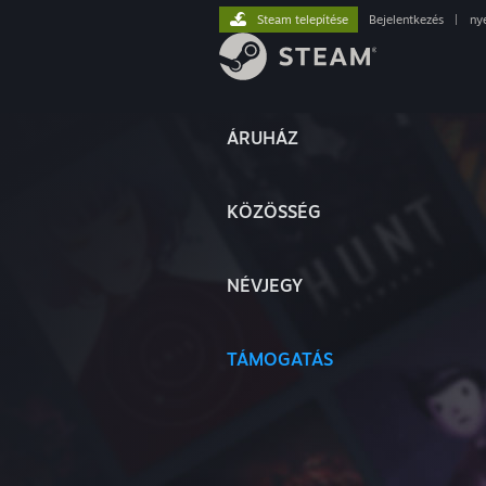
Steam telepítése
Bejelentkezés
|
ny
ÁRUHÁZ
KÖZÖSSÉG
NÉVJEGY
TÁMOGATÁS