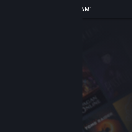
Bejelentkezés
Áruház
Közösség
Névjegy
Támogatás
Nyelvváltás
A Steam mobilalkalmazás beszerzése
Asztali weboldalra váltás