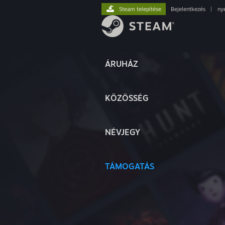
Steam telepítése
Bejelentkezés
|
ny
ÁRUHÁZ
KÖZÖSSÉG
NÉVJEGY
TÁMOGATÁS