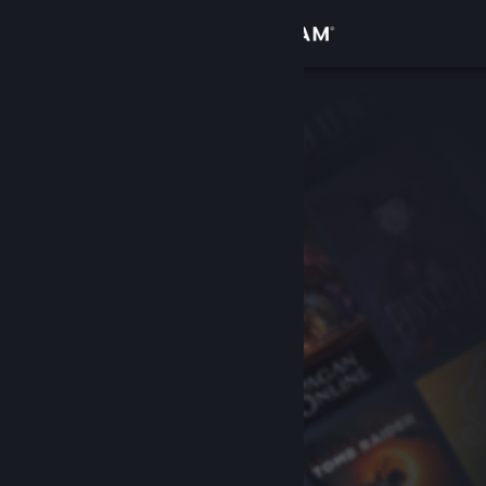
Bejelentkezés
Áruház
Közösség
Névjegy
Támogatás
Nyelvváltás
A Steam mobilalkalmazás beszerzése
Asztali weboldalra váltás