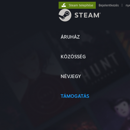
Steam telepítése
Bejelentkezés
|
ny
ÁRUHÁZ
KÖZÖSSÉG
NÉVJEGY
TÁMOGATÁS