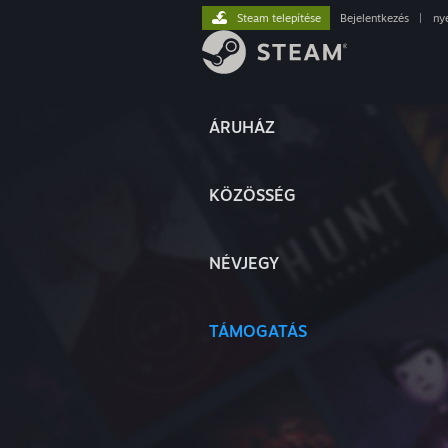
Steam telepítése
Bejelentkezés
|
ny
ÁRUHÁZ
KÖZÖSSÉG
NÉVJEGY
TÁMOGATÁS