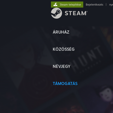
Steam telepítése
Bejelentkezés
|
ny
ÁRUHÁZ
KÖZÖSSÉG
NÉVJEGY
TÁMOGATÁS