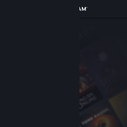
Bejelentkezés
Áruház
Közösség
Névjegy
Támogatás
Nyelvváltás
A Steam mobilalkalmazás beszerzése
Asztali weboldalra váltás