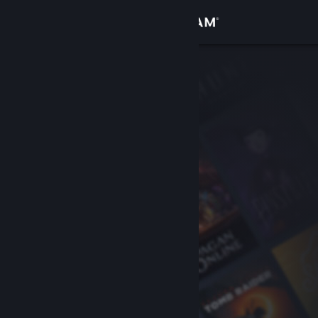
Bejelentkezés
Áruház
Közösség
Névjegy
Támogatás
Nyelvváltás
A Steam mobilalkalmazás beszerzése
Asztali weboldalra váltás