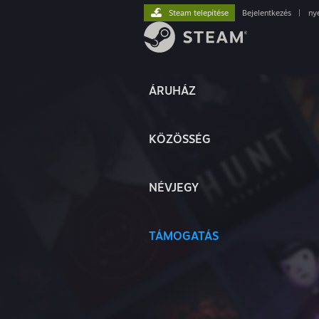
Steam telepítése
Bejelentkezés
|
ny
ÁRUHÁZ
KÖZÖSSÉG
NÉVJEGY
TÁMOGATÁS