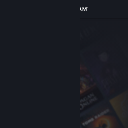
Bejelentkezés
Áruház
Közösség
Névjegy
Támogatás
Nyelvváltás
A Steam mobilalkalmazás beszerzése
Asztali weboldalra váltás