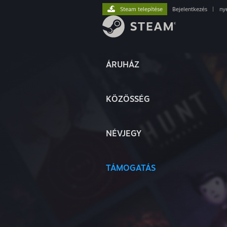
Steam telepítése
Bejelentkezés
|
ny
ÁRUHÁZ
KÖZÖSSÉG
NÉVJEGY
TÁMOGATÁS