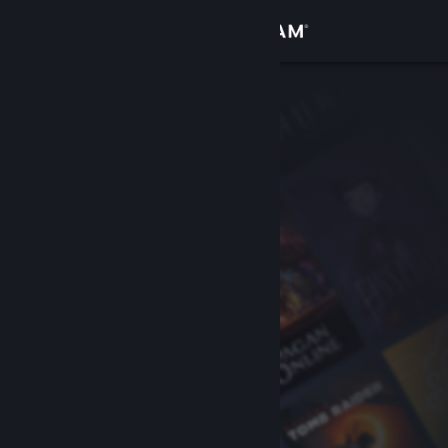
Bejelentkezés
Áruház
Közösség
Névjegy
Támogatás
Nyelvváltás
A Steam mobilalkalmazás beszerzése
Asztali weboldalra váltás