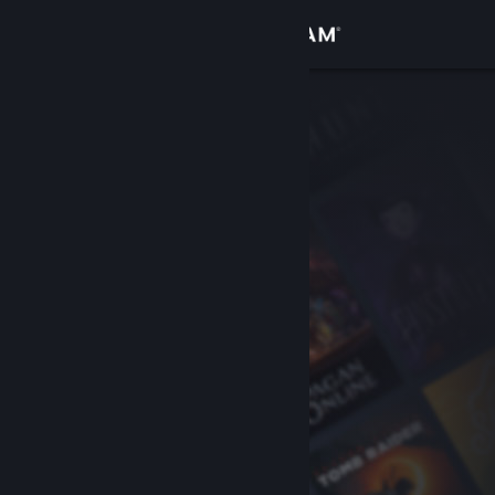
Bejelentkezés
Áruház
Közösség
Névjegy
Támogatás
Nyelvváltás
A Steam mobilalkalmazás beszerzése
Asztali weboldalra váltás