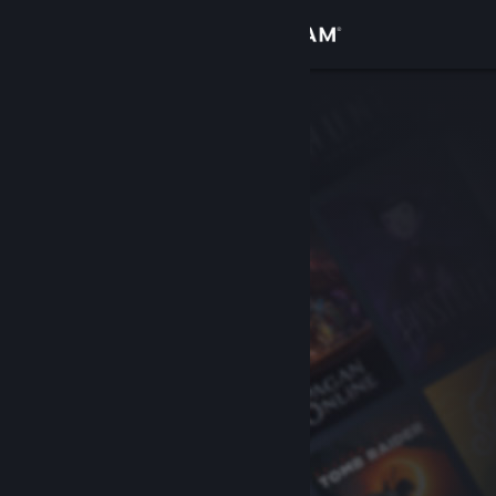
Bejelentkezés
Áruház
Közösség
Névjegy
Támogatás
Nyelvváltás
A Steam mobilalkalmazás beszerzése
Asztali weboldalra váltás