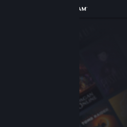
Bejelentkezés
Áruház
Közösség
Névjegy
Támogatás
Nyelvváltás
A Steam mobilalkalmazás beszerzése
Asztali weboldalra váltás