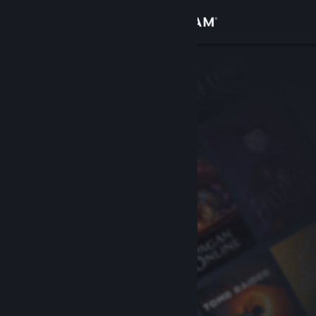
Bejelentkezés
Áruház
Közösség
Névjegy
Támogatás
Nyelvváltás
A Steam mobilalkalmazás beszerzése
Asztali weboldalra váltás