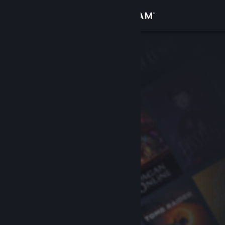
Bejelentkezés
Áruház
Közösség
Névjegy
Támogatás
Nyelvváltás
A Steam mobilalkalmazás beszerzése
Asztali weboldalra váltás