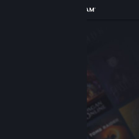
Bejelentkezés
Áruház
Közösség
Névjegy
Támogatás
Nyelvváltás
A Steam mobilalkalmazás beszerzése
Asztali weboldalra váltás