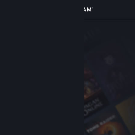
Bejelentkezés
Áruház
Közösség
Névjegy
Támogatás
Nyelvváltás
A Steam mobilalkalmazás beszerzése
Asztali weboldalra váltás